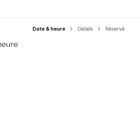
Rendez-vous
Malmoth Studios
Date & heure
Détails
Réservé
heure