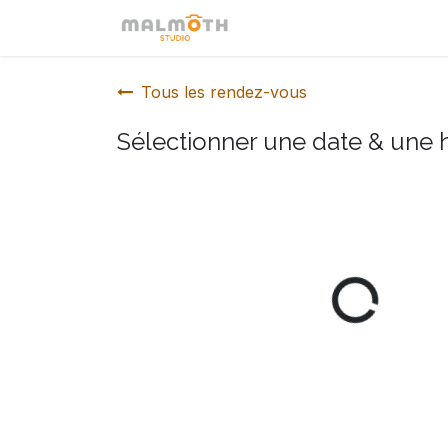
Se rendre au contenu
Accueil
Portrait Pro
Tous les rendez-vous
Sélectionner une date & une 